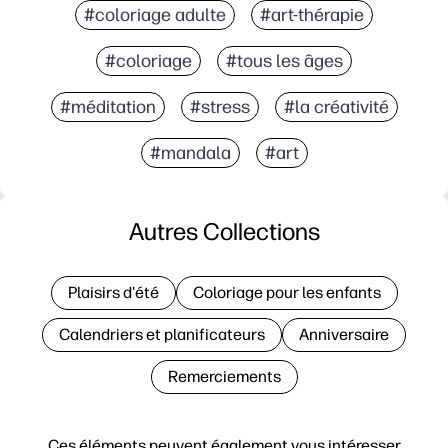
#coloriage adulte
#art-thérapie
#coloriage
#tous les âges
#méditation
#stress
#la créativité
#mandala
#art
Autres Collections
Plaisirs d'été
Coloriage pour les enfants
Calendriers et planificateurs
Anniversaire
Remerciements
Ces éléments peuvent également vous intéresser