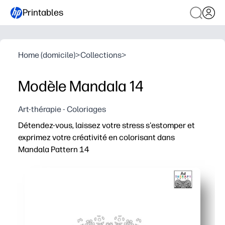
Printables
Home (domicile)
>
Collections
>
Modèle Mandala 14
Art-thérapie - Coloriages
Détendez-vous, laissez votre stress s'estomper et
exprimez votre créativité en colorisant dans
Mandala Pattern 14
Pourquoi ça marche
Print-and-Go - aucune préparation nécessaire. Prenez
Concentration apaisante - les motifs complexes de mandala
Utilisation polyvalente - parfait pour les pauses de plein
Réimprimez au besoin - faites plusieurs copies pour les