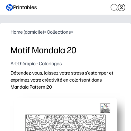
Printables
Home (domicile)
>
Collections
>
Motif Mandala 20
Art-thérapie - Coloriages
Détendez-vous, laissez votre stress s'estomper et
exprimez votre créativité en colorisant dans
Mandala Pattern 20
Pourquoi ça marche
Conception imprimable à l'emploi - aucune préparation n
Pleine conscience intégrée - la répétition des formes d
Utilisation polyvalente - Parfait pour les coins calmes, 
Renforcement des compétences - soutient le contrôle mote