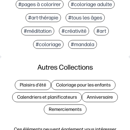
#pages à colorirer
#coloriage adulte
#art-thérapie
#tous les âges
#méditation
#créativité
#art
#coloriage
#mandala
Autres Collections
Plaisirs d'été
Coloriage pour les enfants
Calendriers et planificateurs
Anniversaire
Remerciements
Ces éléments peuvent également vous intéresser