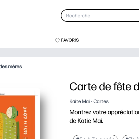
FAVORIS
 des mères
Carte de fête 
Kaite Mai - Cartes
Montrez votre appréciatio
de Katie Mai.
Pourquoi ça marche
Imprimez en quelques min