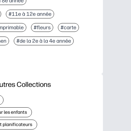
à 8e année
fait par des artistes pour que votre remerciement v
#11e à 12e année
ntérieur pour les dessins et notes personnelles des
andard ou au A4 - fonctionne avec la plupart des i
mprimable
#fleurs
#carte
men
#de la 2e à la 4e année
utres Collections
r les enfants
t planificateurs