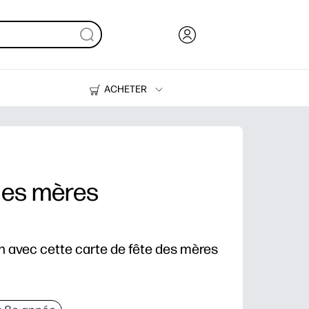
ACHETER
Encre, toner et papier
Imprimantes
des mères
n avec cette carte de fête des mères
utes - pas de préparation, pas de course en magasin, 