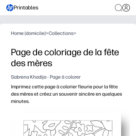
Printables
Home (domicile)
>
Collections
>
Page de coloriage de la fête
des mères
Sabrena Khadija - Page à colorer
Imprimez cette page à colorier fleurie pour la fête
des mères et créez un souvenir sincère en quelques
minutes.
Pourquoi ça marche
Pratiques à imprimer et à emparer : il vous suffit de 
Participe à tous les âges - vous obtenez une activité ap
Renforcez vos compétences - vos enfants pratiquent le c