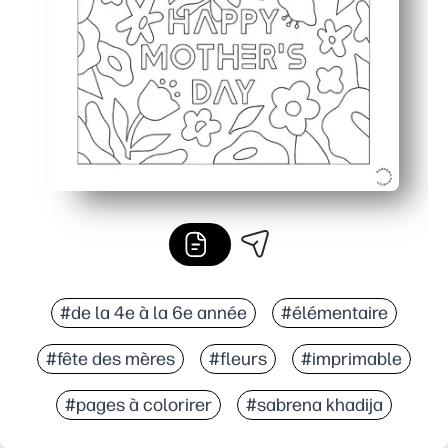
Finition prête à l'emploi : vous pouvez le plier dans une
#de la 4e à la 6e année
#élémentaire
#fête des mères
#fleurs
#imprimable
#pages à colorirer
#sabrena khadija