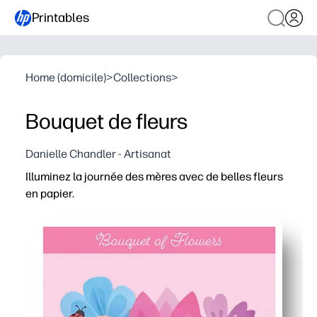
Printables
Home (domicile)
>
Collections
>
Bouquet de fleurs
Danielle Chandler - Artisanat
Illuminez la journée des mères avec de belles fleurs
en papier.
Pourquoi ça marche
Il vous suffit d'imprimer, de couper et d'assembler en q
Vos enfants restent engagés dans la coloration et l'artisa
Vous personnalisez les pétales, les couleurs et les mes
Vous obtenez un bouquet durable et sans eau qui bril