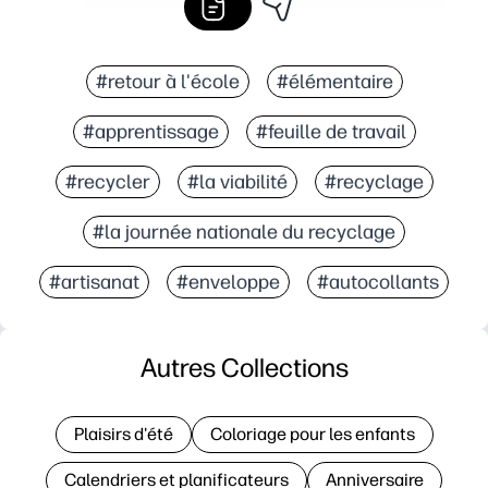
#retour à l'école
#élémentaire
#apprentissage
#feuille de travail
#recycler
#la viabilité
#recyclage
#la journée nationale du recyclage
#artisanat
#enveloppe
#autocollants
Autres Collections
Plaisirs d'été
Coloriage pour les enfants
Calendriers et planificateurs
Anniversaire