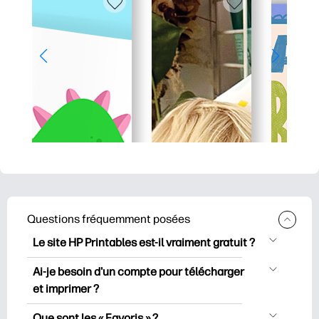
Questions fréquemment posées
Le site HP Printables est-il vraiment gratuit ?
HP Printables propose plus de 2500
Ai-je besoin d'un compte pour télécharger
documents imprimables gratuits à
et imprimer ?
télécharger et à imprimer. Découvrez
Vous pouvez explorer et imprimer sans
des pages de coloriage populaires, des
Que sont les « Favoris » ?