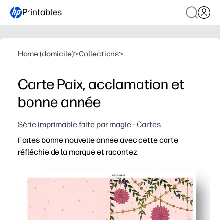
Printables
Home (domicile)
>
Collections
>
Carte Paix, acclamation et
bonne année
Série imprimable faite par magie - Cartes
Faites bonne nouvelle année avec cette carte
réfléchie de la marque et racontez.
Pourquoi ça marche
Imprimable sans préparation - il suffit d'imprimer, de pl
Look festif et moderne, chaleureux et attentionné - idéal
Personnalisez en quelques secondes avec un message m
Imprimable à la maison - utilisez du papier ordinaire ou