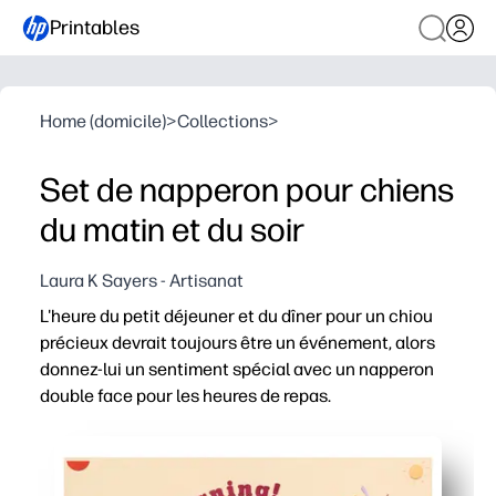
Printables
Home (domicile)
>
Collections
>
Set de napperon pour chiens
du matin et du soir
Laura K Sayers - Artisanat
L'heure du petit déjeuner et du dîner pour un chiou
précieux devrait toujours être un événement, alors
donnez-lui un sentiment spécial avec un napperon
double face pour les heures de repas.
Pourquoi ça marche
Imprimer et partir - téléchargez, imprimez et placez so
Conception recto-verso du matin et du soir - basculer e