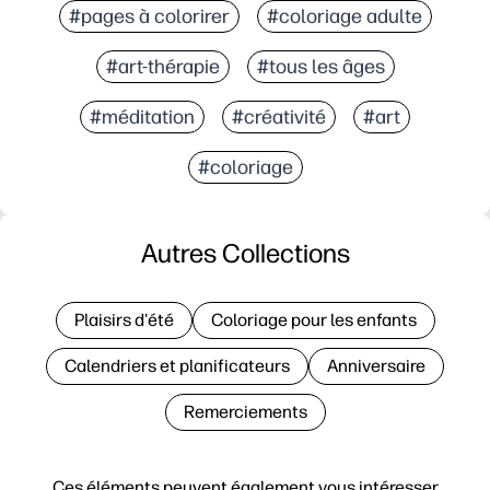
#pages à colorirer
#coloriage adulte
#art-thérapie
#tous les âges
#méditation
#créativité
#art
#coloriage
Autres Collections
Plaisirs d'été
Coloriage pour les enfants
Calendriers et planificateurs
Anniversaire
Remerciements
Ces éléments peuvent également vous intéresser