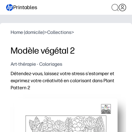
Printables
Home (domicile)
>
Collections
>
Modèle végétal 2
Art-thérapie - Coloriages
Détendez-vous, laissez votre stress s'estomper et
exprimez votre créativité en colorisant dans Plant
Pattern 2
Pourquoi ça marche
Impression et décollage sans préparation : calmez rapid
Engagement sans écran - les motifs feuillus aident à mai
S'adapte à tous les réglages : à utiliser dans les coins ca
Réimprimez à tout moment - faites des ensembles de co