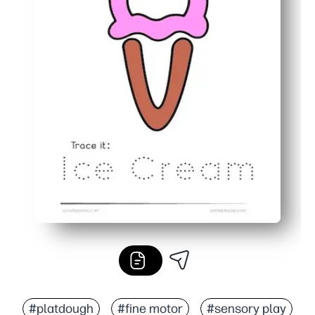
#platdough
#fine motor
#sensory play