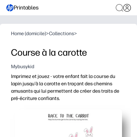
Printables
Home (domicile)
>
Collections
>
Course à la carotte
Mybusykid
Imprimez et jouez - votre enfant fait la course du
lapin jusqu'à la carotte en traçant des chemins
amusants qui lui permettent de créer des traits de
pré-écriture confiants.
Pourquoi ça marche
Aucune préparation - vous imprimez, insérez un protect
Un thème captivant transforme le travail de motricité fin
Renforcer le contrôle au crayon, la coordination main-œ