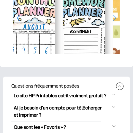
Questions fréquemment posées
Le site HP Printables est-il vraiment gratuit ?
HP Printables propose plus de 2500
Ai-je besoin d'un compte pour télécharger
documents imprimables gratuits à
et imprimer ?
télécharger et à imprimer. Découvrez
Vous pouvez explorer et imprimer sans
des pages de coloriage populaires, des
Que sont les « Favoris » ?
créer de compte. Mais en vous