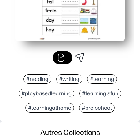
#reading
#writing
#learning
#playbasedlearning
#learningisfun
#learningathome
#pre-school
Autres Collections