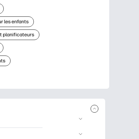
r les enfants
t planificateurs
ts
à télécharger et à
’apprentissage