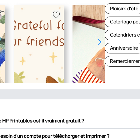
Plaisirs d'été
Coloriage pou
Calendriers e
Anniversaire
Remerciemen
e HP Printables est-il vraiment gratuit ?
intables propose plus de 2500 documents imprimables gratuits 
besoin d'un compte pour télécharger et imprimer ?
mer. Découvrez des pages de coloriage populaires, des fiches d