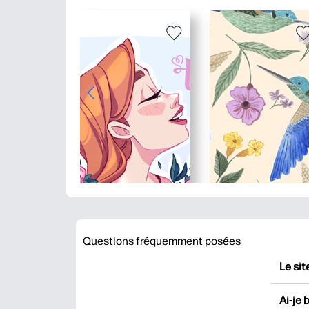
Questions fréquemment posées
Le sit
HP Pr
Ai-je 
impri