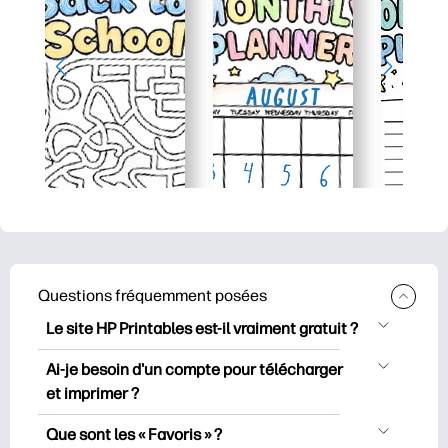
Questions fréquemment posées
Le site HP Printables est-il vraiment gratuit ?
HP Printables propose plus de 2500
Ai-je besoin d'un compte pour télécharger
documents imprimables gratuits à
et imprimer ?
télécharger et à imprimer. Découvrez
Vous pouvez explorer et imprimer sans
des pages de coloriage populaires, des
Que sont les « Favoris » ?