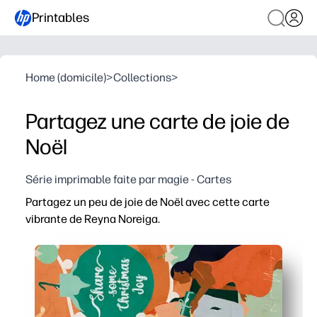
Printables
Home (domicile)
>
Collections
>
Partagez une carte de joie de
Noël
Série imprimable faite par magie - Cartes
Partagez un peu de joie de Noël avec cette carte
vibrante de Reyna Noreiga.
Pourquoi ça marche
Imprimez, pliez et envoyez en quelques minutes - parfai
Les couleurs approuvées par les enfants et l'art joyeux
Facile pour les salles de classe et les familles - laissez
Fonctionne avec n'importe quelle imprimante domestique