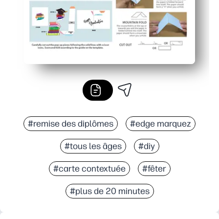
#remise des diplômes
#edge marquez
#tous les âges
#diy
#carte contextuée
#fêter
#plus de 20 minutes