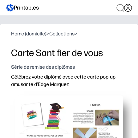
Printables
Home (domicile)
>
Collections
>
Carte Sant fier de vous
Série de remise des diplômes
Célébrez votre diplômé avec cette carte pop-up
amusante d'Edge Marquez
Pourquoi ça marche
Pris à imprimer à la maison - aucun voyage d'achat ni pr
La surprise contextuelle crée un impressionnant instanta
Étapes simples de découpe et de pliage - des instructi
Personnelle et digne d'être affichée - ajoutez une note s