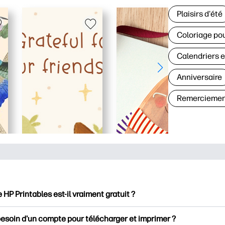
Plaisirs d'été
Coloriage pou
Calendriers e
Anniversaire
Remerciemen
e HP Printables est-il vraiment gratuit ?
intables propose plus de 2500 documents imprimables gratuits 
besoin d'un compte pour télécharger et imprimer ?
mer. Découvrez des pages de coloriage populaires, des fiches d