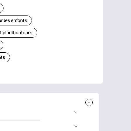
r les enfants
t planificateurs
ts
à télécharger et à
’apprentissage