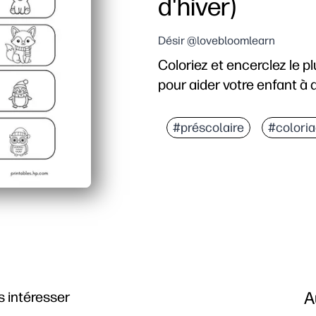
d'hiver)
Désir @lovebloomlearn
Coloriez et encerclez le 
pour aider votre enfant à a
Pourquoi ça marche
Imprimez et partez - au
#préscolaire
#colori
L'art animalier hivernal
Vous renforcez le vocab
Vous renforcez la motric
A
 intéresser