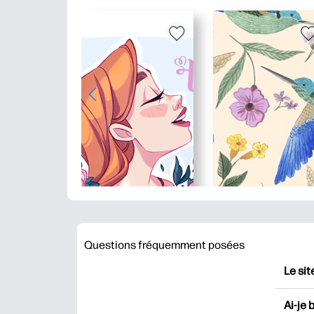
Questions fréquemment posées
Le sit
HP Pr
Ai-je 
impri