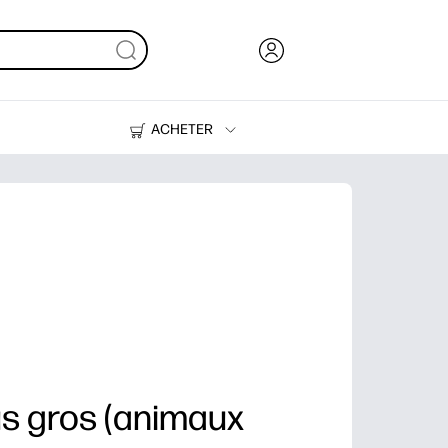
ACHETER
Encre, toner et papier
Imprimantes
us gros (animaux