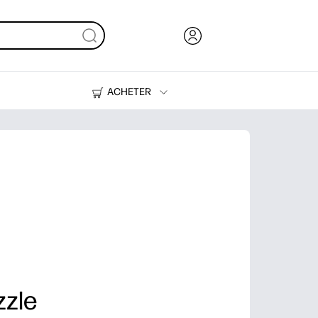
ACHETER
Encre, toner et papier
Imprimantes
zzle