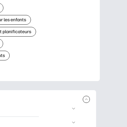
r les enfants
t planificateurs
ts
à télécharger et à
’apprentissage