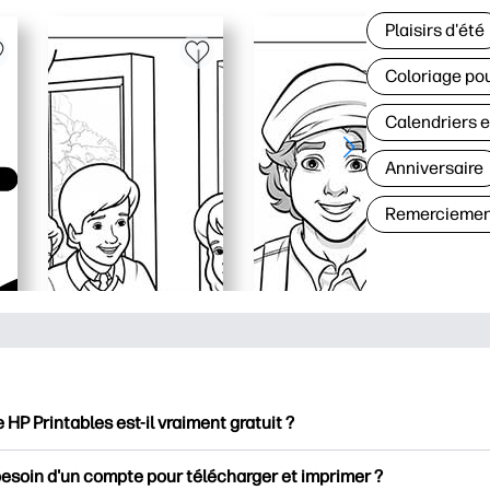
Plaisirs d'été
Coloriage pou
Calendriers e
Anniversaire
Remerciemen
e HP Printables est-il vraiment gratuit ?
intables propose plus de 2500 documents imprimables gratuits 
besoin d'un compte pour télécharger et imprimer ?
mer. Découvrez des pages de coloriage populaires, des fiches d