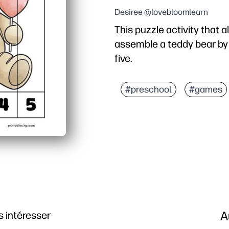
Desiree @lovebloomlearn
This puzzle activity that 
assemble a teddy bear by
five.
#preschool
#games
A
 intéresser