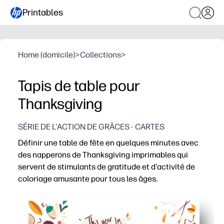
Printables
Home (domicile)
>
Collections
>
Tapis de table pour
Thanksgiving
SÉRIE DE L'ACTION DE GRÂCES - CARTES
Définir une table de fête en quelques minutes avec
des napperons de Thanksgiving imprimables qui
servent de stimulants de gratitude et d'activité de
coloriage amusante pour tous les âges.
Pourquoi ça marche
Impression à l'emploi - aucune découpe ni préparation né
Maintient l'engagement des enfants et des invités pendan