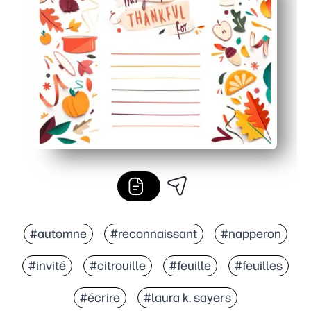
Des lignes de reconnaissance guidées suscitent une co
Il sert également de décor et de souvenir à emporter - 
#automne
#reconnaissant
#napperon
#invité
#citrouille
#feuille
#feuilles
#écrire
#laura k. sayers