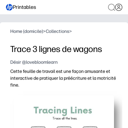
Printables
Home (domicile)
>
Collections
>
Trace 3 lignes de wagons
Désir @lovebloomlearn
Cette feuille de travail est une façon amusante et
interactive de pratiquer la préécriture et la motricité
fine.
Pourquoi ça marche
Print and Go - aucune préparation pour vous et facile p
Les parcours de traçage sur le thème de la voiture rende
Met en place un contrôle au crayon, une coordination oi
Flexible pour la maison ou la salle de classe - utilisat