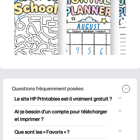
Questions fréquemment posées
Le site HP Printables est-il vraiment gratuit ?
HP Printables propose plus de 2500
Ai-je besoin d'un compte pour télécharger
documents imprimables gratuits à
et imprimer ?
télécharger et à imprimer. Découvrez
Vous pouvez explorer et imprimer sans
des pages de coloriage populaires, des
Que sont les « Favoris » ?
créer de compte. Mais en vous
fiches d’apprentissage ludiques, des