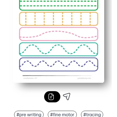
#pre writing
#fine motor
#tracing