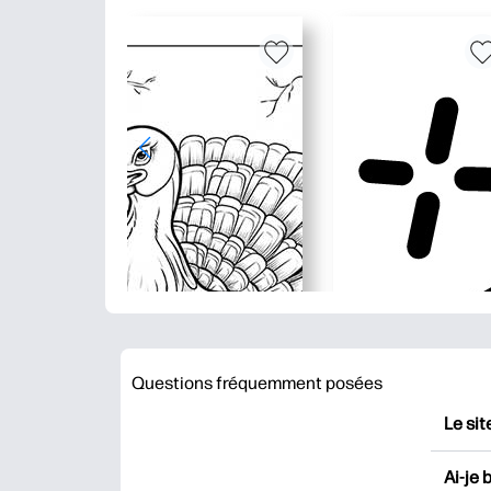
Questions fréquemment posées
Le sit
HP Pr
Ai-je 
impri