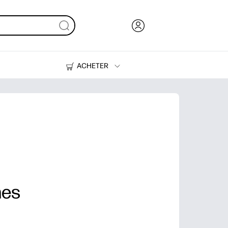
ACHETER
Encre, toner et papier
Imprimantes
mes