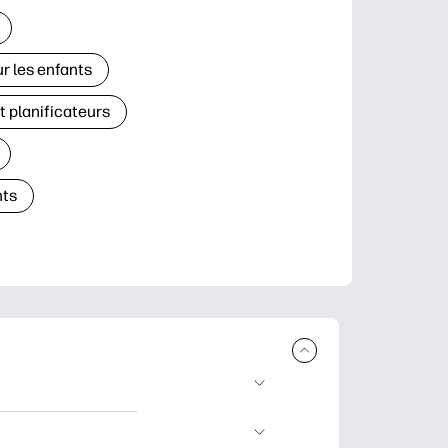
r les enfants
t planificateurs
ts
à télécharger et à
’apprentissage