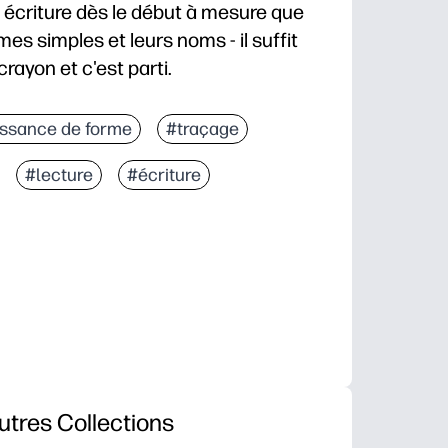
 écriture dès le début à mesure que
es simples et leurs noms - il suffit
rayon et c'est parti.
contrôle de la motricité fine et la prise du crayon pou
ssance de forme
#traçage
aissance des formes et le vocabulaire tout en suivant
#lecture
#écriture
é à faible préparation qui convient aux centres, au tr
e et reproductible stimule la concentration et l'i
utres Collections