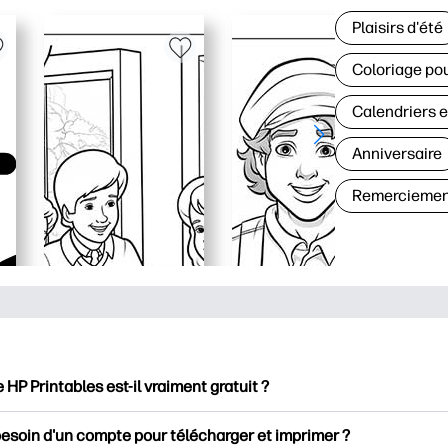
Plaisirs d'été
Coloriage pou
Calendriers e
Anniversaire
Remerciemen
e HP Printables est-il vraiment gratuit ?
intables propose plus de 2500 documents imprimables gratuits 
besoin d'un compte pour télécharger et imprimer ?
mer. Découvrez des pages de coloriage populaires, des fiches d