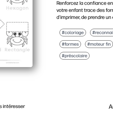
Renforcez la confiance en
votre enfant trace des form
d'imprimer, de prendre un c
Pourquoi ça marche
Votre enfant renforce le 
#coloriage
#reconnai
Ils renforcent la reconn
#formes
#moteur fin
Vous obtenez une activit
Une pratique engageant
#préscolaire
A
 intéresser