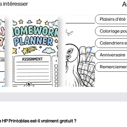
A
 intéresser
Plaisirs d'été
Coloriage pou
Calendriers e
Anniversaire
Remerciemen
e HP Printables est-il vraiment gratuit ?