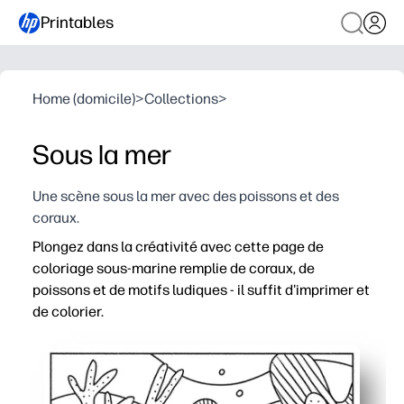
Printables
Home (domicile)
>
Collections
>
Sous la mer
Une scène sous la mer avec des poissons et des
coraux.
Plongez dans la créativité avec cette page de
coloriage sous-marine remplie de coraux, de
poissons et de motifs ludiques - il suffit d'imprimer et
de colorier.
Pourquoi ça marche
Zéro préparation - imprimez autant de copies que néce
Maintient l'engagement des enfants - les motifs détaillé