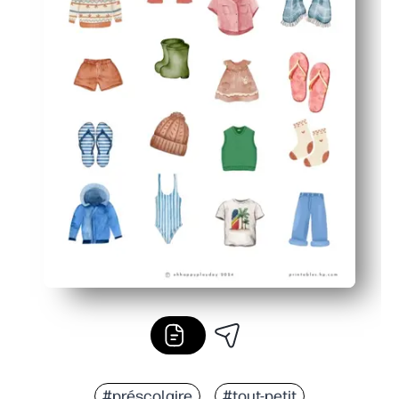
#préscolaire
#tout-petit