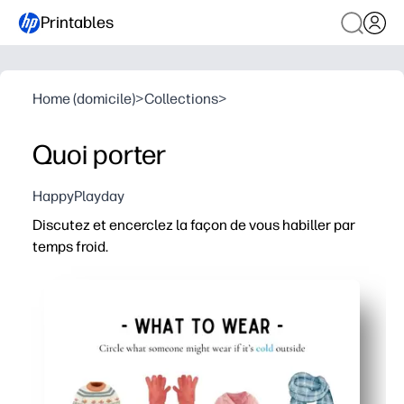
Printables
Home (domicile)
>
Collections
>
Quoi porter
HappyPlayday
Discutez et encerclez la façon de vous habiller par
temps froid.
Pourquoi ça marche
Prêt à imprimer et à emporter - il suffit d'imprimer et 
Des visuels captivants stimulent la conversation - vou
Compétences réelles - les enfants apprennent à choisir 
Renforcement des compétences déguisées - mots météoro