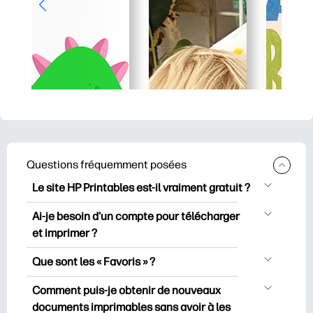
Questions fréquemment posées
Le site HP Printables est-il vraiment gratuit ?
HP Printables propose plus de 2500
Ai-je besoin d'un compte pour télécharger
documents imprimables gratuits à
et imprimer ?
télécharger et à imprimer. Découvrez
Vous pouvez explorer et imprimer sans
des pages de coloriage populaires, des
Que sont les « Favoris » ?
créer de compte. Mais en vous
fiches d’apprentissage ludiques, des
Les favoris sont votre réserve
connectant, vous pouvez enregistrer vos
Comment puis-je obtenir de nouveaux
activités de bricolage, des cartes pour
personnelle de documents imprimables
documents imprimables préférés et les
documents imprimables sans avoir à les
des occasions spéciales, ainsi que des