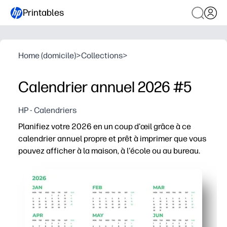
Printables
Home (domicile)
>
Collections
>
Calendrier annuel 2026 #5
HP - Calendriers
Planifiez votre 2026 en un coup d'œil grâce à ce
calendrier annuel propre et prêt à imprimer que vous
pouvez afficher à la maison, à l'école ou au bureau.
Pourquoi ça marche
Instantané, sans préparation : imprimez en quelques mi
La vue d'ensemble de l'année vous aide à repérer rapide
La conception minimale et facile à lire permet aux enfan
Taille polyvalente - accrocher au réfrigérateur, ajouter à 