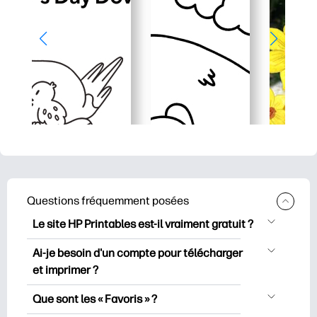
Questions fréquemment posées
Le site HP Printables est-il vraiment gratuit ?
HP Printables propose plus de 2500
Ai-je besoin d'un compte pour télécharger
documents imprimables gratuits à
et imprimer ?
télécharger et à imprimer. Découvrez
Vous pouvez explorer et imprimer sans
des pages de coloriage populaires, des
Que sont les « Favoris » ?
créer de compte. Mais en vous
fiches d’apprentissage ludiques, des