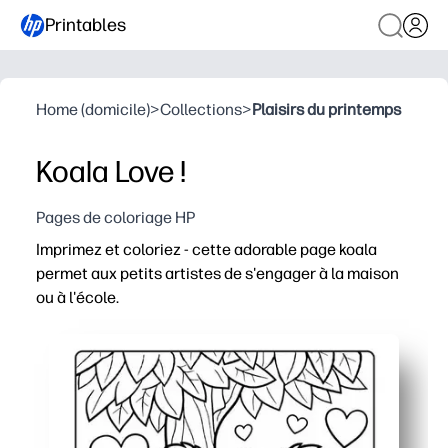
Printables
Home (domicile)
>
Collections
>
Plaisirs du printemps
Koala Love !
Pages de coloriage HP
Imprimez et coloriez - cette adorable page koala
permet aux petits artistes de s'engager à la maison
ou à l'école.
Pourquoi ça marche
Rapide et sans préparation : ouvrez, imprimez et reten
Renforcer la motricité fine, le contrôle au crayon et la
Engagement facile n'importe où - parfait pour les moment
Polyvalent et réimprimable - utilisez des crayons, des m