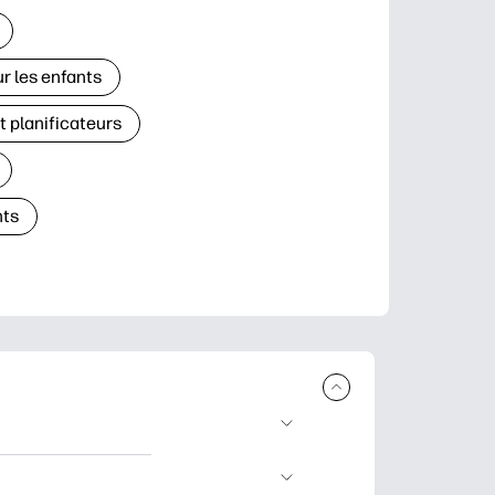
r les enfants
t planificateurs
ts
à télécharger et à
’apprentissage