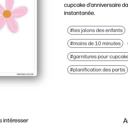
cupcake d'anniversaire da
instantanée.
Pourquoi ça marche
Rapide et sans tracas -
#les jalons des enfants
Les fleurs accrocheuses
#moins de 10 minutes
Utilisation polyvalente
Imprimez exactement ce
#garnitures pour cupcak
#planification des partis
A
 intéresser