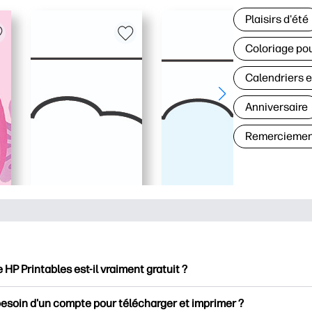
Plaisirs d'été
Coloriage pou
Calendriers e
Anniversaire
Remerciemen
e HP Printables est-il vraiment gratuit ?
intables propose plus de 2500 documents imprimables gratuits 
besoin d'un compte pour télécharger et imprimer ?
mer. Découvrez des pages de coloriage populaires, des fiches d