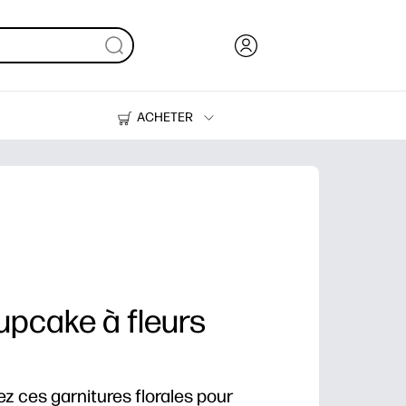
ACHETER
Encre, toner et papier
Imprimantes
upcake à fleurs
z ces garnitures florales pour