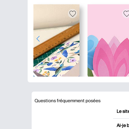
Questions fréquemment posées
Le sit
HP Pr
Ai-je 
impri