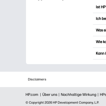
Ist HP
HP Pr
Ich b
Ausdr
Bastel
Sie k
Was s
anmel
„Favo
Favou
Wie k
aufgef
Druck
herun
einfa
Sie k
Kann i
neue 
der Ar
Ja, d
man si
Disclaimers
HP.com |
Über uns |
Nachhaltige Wirkung |
HPs
©️ Copyright 2026 HP Development Company, L.P.