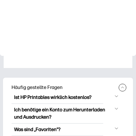
Häufig gestellte Fragen
Ist HP Printables wirklich kostenlos?
HP Printables bietet über 2.500
Ich benötige ein Konto zum Herunterladen
kostenlose Vorlagen zum Herunterladen
und Ausdrucken?
und Ausdrucken. Entdecken Sie beliebte
Sie können es erkunden und drucken,
Vorlagen, unterhaltsame Arbeitsblätter
Was sind „Favoriten“?
ohne ein Konto zu erstellen. Aber wenn