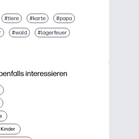
#tiere
#karte
#papa
r
#wald
#lagerfeuer
benfalls interessieren
s
 Kinder