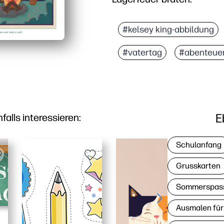
#kelsey king-abbildung
#vatertag
#abenteue
E
lls interessieren:
Schulanfang
Grusskarten
Sommerspas
Ausmalen für