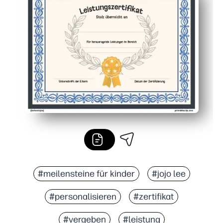
#meilensteine für kinder
#jojo lee
#personalisieren
#zertifikat
#vergeben
#leistung