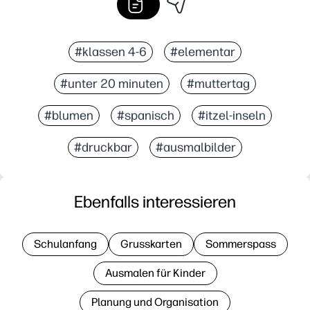
#klassen 4-6
#elementar
#unter 20 minuten
#muttertag
#blumen
#spanisch
#itzel-inseln
#druckbar
#ausmalbilder
Ebenfalls interessieren
Schulanfang
Grusskarten
Sommerspass
Ausmalen für Kinder
Planung und Organisation