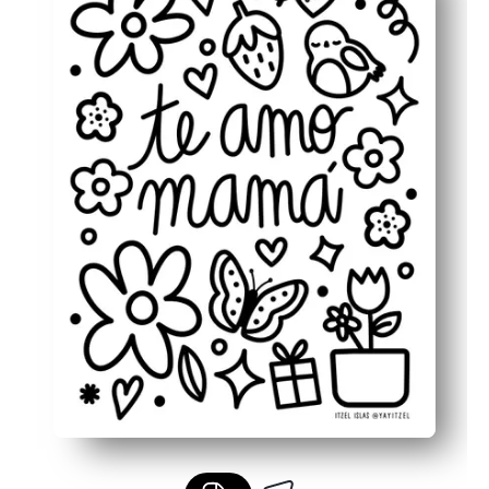
Fördert Fähigkeiten — Feinmotorik, Farberkennung und
Vielseitig einsetzbar — verwandeln Sie fertige Kunstw