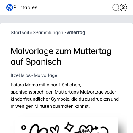
Printables
Startseite
>
Sammlungen
>
Vatertag
Malvorlage zum Muttertag
auf Spanisch
Itzel Islas - Malvorlage
Feiere Mama mit einer fröhlichen,
spanischsprachigen Muttertags-Malvorlage voller
kinderfreundlicher Symbole, die du ausdrucken und
in wenigen Minuten ausmalen kannst.
Warum es funktioniert:
Keine Vorbereitung — einfach ausdrucken und los geht's 
Für jedes Alter geeignet — einfache Formen für kleine 