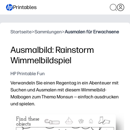
Printables
Startseite
>
Sammlungen
>
Ausmalen für Erwachsene
Ausmalbild: Rainstorm
Wimmelbildspiel
HP Printable Fun
Verwandeln Sie einen Regentag in ein Abenteuer mit
Suchen und Ausmalen mit diesem Wimmelbild-
Malbogen zum Thema Monsun — einfach ausdrucken
und spielen.
Warum es funktioniert:
Keine Vorbereitung — drucken Sie eine Seite aus, schna
Doppelte Verlobung — Kinder suchen nach versteckten