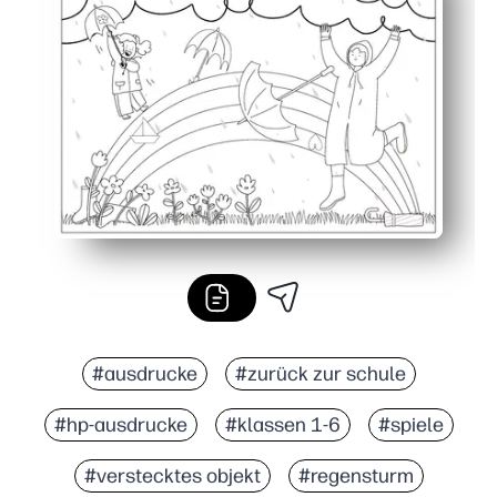
Fördert Fähigkeiten — fördert die Beobachtung, die Lie
Klassenzimmer- und familienfreundlich — perfekt für Fr
#ausdrucke
#zurück zur schule
#hp-ausdrucke
#klassen 1-6
#spiele
#verstecktes objekt
#regensturm