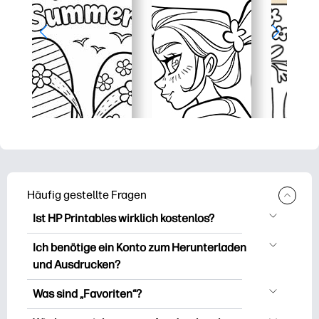
Häufig gestellte Fragen
Ist HP Printables wirklich kostenlos?
HP Printables bietet über 2.500
Ich benötige ein Konto zum Herunterladen
kostenlose Vorlagen zum Herunterladen
und Ausdrucken?
und Ausdrucken. Entdecken Sie beliebte
Sie können es erkunden und drucken,
Vorlagen, unterhaltsame Arbeitsblätter
Was sind „Favoriten“?
ohne ein Konto zu erstellen. Aber wenn
zum Lernen, Bastelideen und Karten für
Favourites is Ihr persönlicher Vorrat an