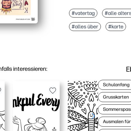
#vatertag
#alle alter
#alles über
#karte
E
lls interessieren:
Schulanfang
Grusskarten
Sommerspas
Ausmalen für