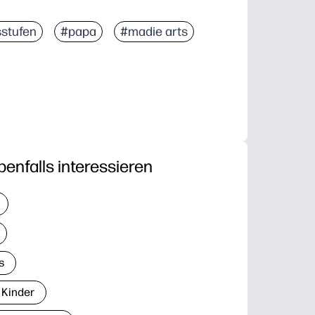
sstufen
#papa
#madie arts
benfalls interessieren
s
 Kinder