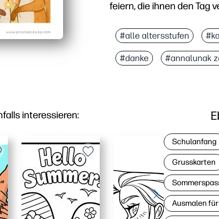
feiern, die ihnen den Tag 
Warum es funktioniert:
Keine Vorbereitung — au
#alle altersstufen
#ka
Für Kinder zugelassenes
#danke
#annalunak z
Perfekt für Klassenzimm
Spart Zeit und Stress —
E
lls interessieren:
Schulanfang
Grusskarten
Sommerspas
Ausmalen für