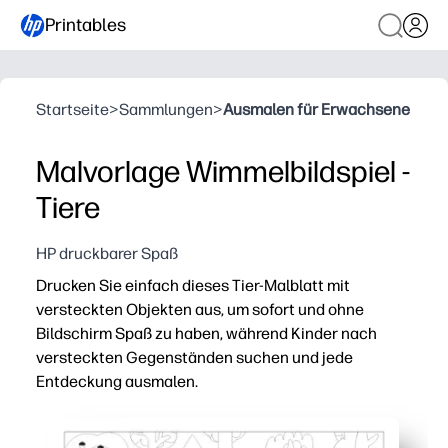
Printables
Startseite
>
Sammlungen
>
Ausmalen für Erwachsene
Malvorlage Wimmelbildspiel -
Tiere
HP druckbarer Spaß
Drucken Sie einfach dieses Tier-Malblatt mit
versteckten Objekten aus, um sofort und ohne
Bildschirm Spaß zu haben, während Kinder nach
versteckten Gegenständen suchen und jede
Entdeckung ausmalen.
Warum es funktioniert:
Keine Vorbereitungsaktivitäten — drücke auf Drucken und