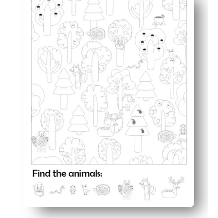
Zwei-in-Eins-Engagement — eine Herausforderung beim 
Fördert Fähigkeiten — schärft den Fokus, das visuelle 
Überall flexibel — ideal für Center, Frühaufsteher, Re