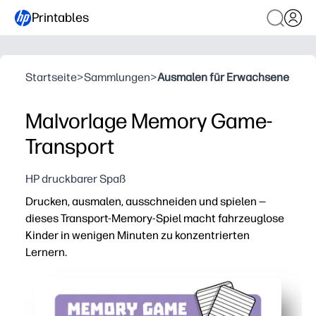
Printables
Startseite
>
Sammlungen
>
Ausmalen für Erwachsene
Malvorlage Memory Game-
Transport
HP druckbarer Spaß
Drucken, ausmalen, ausschneiden und spielen —
dieses Transport-Memory-Spiel macht fahrzeuglose
Kinder in wenigen Minuten zu konzentrierten
Lernern.
Warum es funktioniert:
Praktisch ohne Vorbereitung: Drucken Sie zu Hause aus
Entwickelt echte Fähigkeiten — stärkt das visuelle Ged