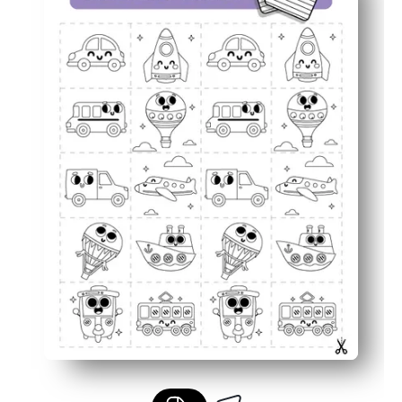
Einfach anzupassen — verwenden Sie ein paar Paare für
Robust im Klassenzimmer — laminieren oder in Hüllen st