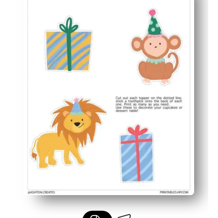
Flexibel einsetzbar — Cupcakes, Snacks am Spieß aufle
Einfaches Upgrade — veredeln Sie im Laden gekaufte 