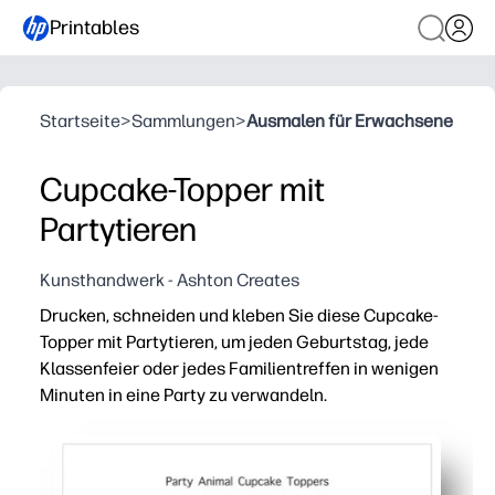
Printables
Startseite
>
Sammlungen
>
Ausmalen für Erwachsene
Cupcake-Topper mit
Partytieren
Kunsthandwerk - Ashton Creates
Drucken, schneiden und kleben Sie diese Cupcake-
Topper mit Partytieren, um jeden Geburtstag, jede
Klassenfeier oder jedes Familientreffen in wenigen
Minuten in eine Party zu verwandeln.
Warum es funktioniert:
In wenigen Minuten fertig — einfach auf Karton drucke
Kinderfreundliche Party-Tierkunst verleiht jedem Lecker