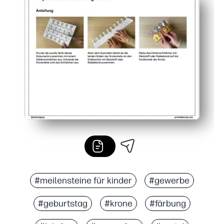
#meilensteine für kinder
#gewerbe
#geburtstag
#krone
#färbung