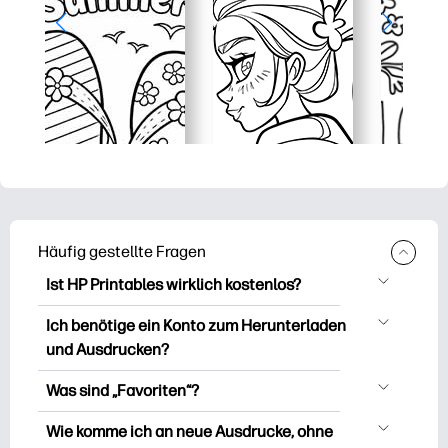
Häufig gestellte Fragen
Ist HP Printables wirklich kostenlos?
HP Printables bietet über 2.500
Ich benötige ein Konto zum Herunterladen
kostenlose Vorlagen zum Herunterladen
und Ausdrucken?
und Ausdrucken. Entdecken Sie beliebte
Sie können es erkunden und drucken,
Vorlagen, unterhaltsame Arbeitsblätter
Was sind „Favoriten“?
ohne ein Konto zu erstellen. Aber wenn
zum Lernen, Bastelideen und Karten für
Favourites is Ihr persönlicher Vorrat an
Sie sich anmelden, können Sie Ihre
Wie komme ich an neue Ausdrucke, ohne
besondere Anlässe, Planer, Kalender und
Lieblingsausdrucken. Wenn Sie eine