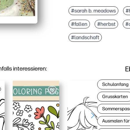
Warum es funktioniert:
Ohne Vorbereitung ausd
#sarah b. meadows
#
Charmante Herbsthaus-
#fallen
#herbst
#
Platz, um Ihre Nachrich
Druckt auf normalem Br
#landschaft
E
lls interessieren:
Schulanfang
Grusskarten
Sommerspas
Ausmalen für