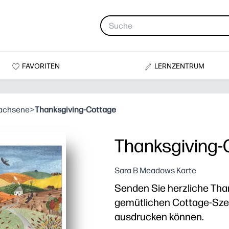
FAVORITEN
LERNZENTRUM
wachsene
>
Thanksgiving-Cottage
Thanksgiving-
Sara B Meadows Karte
Senden Sie herzliche Tha
gemütlichen Cottage-Szen
ausdrucken können.