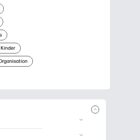
s
 Kinder
Organisation
den und
blätter zum Lernen,