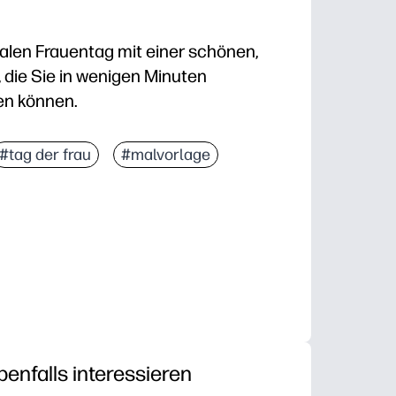
nalen Frauentag mit einer schönen,
, die Sie in wenigen Minuten
en können.
d Mitnehmen — drücken Sie einfach auf Drucken und 
#tag der frau
#malvorlage
saktivität, die Konzentration, Handstärke und Fein
he über inspirierende Frauen und ihre Erfolge in jed
, im Klassenzimmer oder bei Veranstaltungen — zeigen
benfalls interessieren