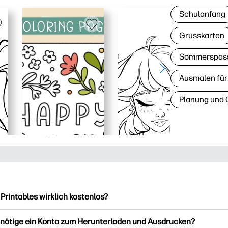
Schulanfang
Grusskarten
Sommerspas
Ausmalen für
Planung und 
 Printables wirklich kostenlos?
intables bietet über 2.500 kostenlose Vorlagen zum Herunterla
enötige ein Konto zum Herunterladen und Ausdrucken?
ucken. Entdecken Sie beliebte Vorlagen, unterhaltsame Arbeits