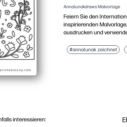
Annalunakdraws Malvorlage
Feiern Sie den Internatio
inspirierenden Malvorlage
ausdrucken und verwend
Warum es funktioniert:
Praktisches Drucken un
#annalunak zeichnet
Beruhigende Achtsamkeit
Öffnet einfache Gespräc
Vielseitig für zu Hause
E
lls interessieren: