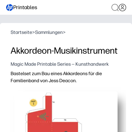
Printables
Startseite
>
Sammlungen
>
Akkordeon-Musikinstrument
Magic Made Printable Series — Kunsthandwerk
Bastelset zum Bau eines Akkordeons für die
Familienband von Jess Deacon.
Warum es funktioniert:
Sie drucken und bauen im Handumdrehen — einfache Schr
Hält Kinder bei Laune — ein handwerkliches, praktische
Sneaks in STEAM — sprechen Sie über Symmetrie, Muste
Geeignet für den Unterricht oder zu Hause — die Teile