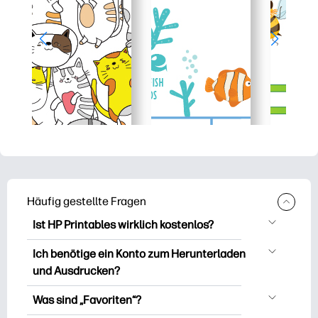
Häufig gestellte Fragen
Ist HP Printables wirklich kostenlos?
HP Printables bietet über 2.500
Ich benötige ein Konto zum Herunterladen
kostenlose Vorlagen zum Herunterladen
und Ausdrucken?
und Ausdrucken. Entdecken Sie beliebte
Sie können es erkunden und drucken,
Vorlagen, unterhaltsame Arbeitsblätter
Was sind „Favoriten“?
ohne ein Konto zu erstellen. Aber wenn
zum Lernen, Bastelideen und Karten für