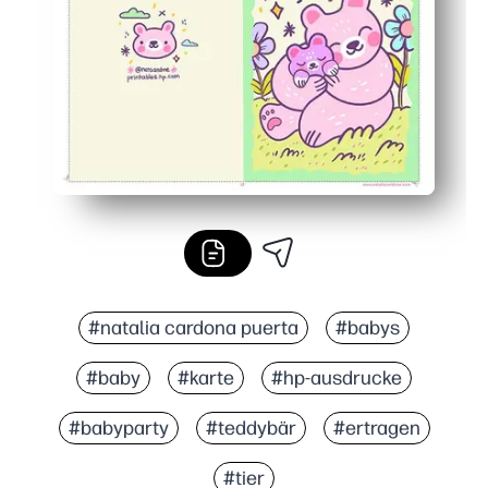
#natalia cardona puerta
#babys
#baby
#karte
#hp-ausdrucke
#babyparty
#teddybär
#ertragen
#tier