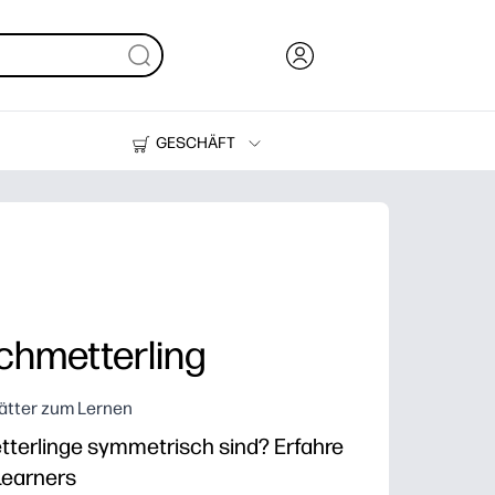
GESCHÄFT
Tinte, Toner und Papier
Drucker
chmetterling
lätter zum Lernen
terlinge symmetrisch sind? Erfahre
Learners