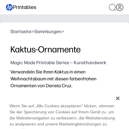
Printables
Startseite
>
Sammlungen
>
Kaktus-Ornamente
Magic Made Printable Series — Kunsthandwerk
Verwandeln Sie Ihren Kaktus in einen
Weihnachtsbaum mit diesen farbenfrohen
Ornamenten von Dariela Cruz.
Warum es funktioniert:
Sie drucken, schneiden und hängen in wenigen Minuten
Wenn Sie auf „Alle Cookies akzeptieren“ klicken, stimmen
Mit einem schnellen, praktischen Weihnachtsbasteln be
Sie der Speicherung von Cookies auf Ihrem Gerät zu, um
Sie verleihen kleinen Räumen eine festliche Farbe — i
die Websitenavigation zu verbessern, die Websitenutzung
Sie können so viele nachdrucken, wie Sie benötigen — 
zu analysieren und unsere Marketingbemühungen zu