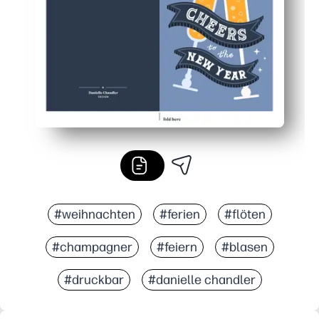
Fördert Dankbarkeit und Schreibübungen mit Platz für 
#weihnachten
#ferien
#flöten
#champagner
#feiern
#blasen
#druckbar
#danielle chandler