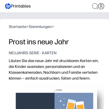
Printables
Startseite
>
Sammlungen
>
Prost ins neue Jahr
NEUJAHRS-SERIE - KARTEN
Läuten Sie das neue Jahr mit druckbaren Karten ein,
die Kinder ausmalen, personalisieren und an
Klassenkameraden, Nachbarn und Familie verteilen
können — einfach ausdrucken, falten und feiern.
Warum es funktioniert:
Sie erhalten Karten ohne Vorbereitung — einfach ausdru
Kinder bleiben mit festlichen Designs beschäftigt, die
Perfekt für Klassenzimmer, Partys und Familienfeiern — 