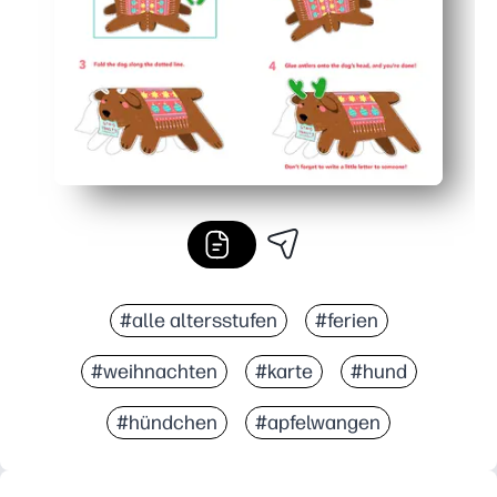
#alle altersstufen
#ferien
#weihnachten
#karte
#hund
#hündchen
#apfelwangen