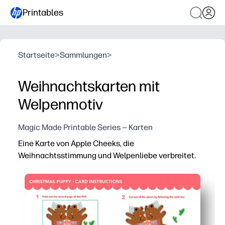
Printables
Startseite
>
Sammlungen
>
Weihnachtskarten mit
Welpenmotiv
Magic Made Printable Series — Karten
Eine Karte von Apple Cheeks, die
Weihnachtsstimmung und Welpenliebe verbreitet.
Warum es funktioniert:
Sie können in wenigen Minuten drucken, ausschneiden un
Die entzückende Welpenillustration begeistert Kinder 
Die leere Innenseite bietet Platz für persönliche Notiz
Konzipiert für Heimdrucker — funktioniert auf Letter od